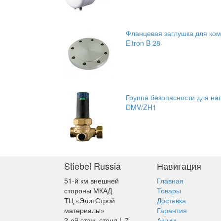
Фланцевая заглушка для ком
Eltron B 28
Группа безопасности для нап
DMV/ZH1
Stiebel Russia
Навигация
51-й км внешней
Главная
стороны МКАД
Товары
ТЦ «ЭлитСтрой
Доставка
материалы»
Гарантия
2-ой этаж, стенд L-7
Акции